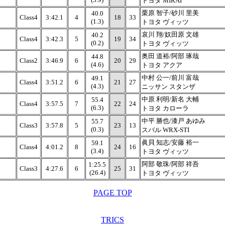
トヨタ MIRAI
栗原 智子/砂川 里美
40.0
Class4
3:42.1
4
18
33
(1.3)
トヨタ ヴィッツ
哀川 翔/奴田原 文雄
40.2
Class4
3:42.3
5
19
34
(0.2)
トヨタ ヴィッツ
奥田 道裕/阿部 琢哉
44.8
Class2
3:46.9
6
20
29
(4.6)
トヨタ アクア
中村 公一/前川 富哉
49.1
Class4
3:51.2
6
21
27
(4.3)
ニッサン スタンザ
中原 利明/新名 大輔
55.4
Class4
3:57.5
7
22
24
(6.3)
トヨタ カローラ
中平 勝也/漆戸 あゆみ
55.7
Class3
3:57.8
5
23
13
(0.3)
スバル WRX-STI
眞貝 知志/安藤 裕一
59.1
Class4
4:01.2
8
24
16
(3.4)
トヨタ ヴィッツ
阿部 敬珠/阿部 祥吾
1:25.5
Class3
4:27.6
6
25
31
(26.4)
トヨタ ヴィッツ
PAGE TOP
TRICS