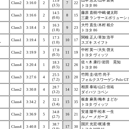
山本 悠太/山本 磨美
13.9
Class2
3:16.0
2
7
22
(3.5)
トヨタ 86
藤原 直樹/中嶋 健太郎
14.5
Class3
3:16.6
2
8
15
(0.6)
三菱 ランサーエボリューシ
大竹 直生/木村 裕介
16.3
Class3
3:18.4
3
9
23
(1.8)
トヨタ 86
関根 正人/草加 浩平
17.3
Class1
3:19.4
5
10
17
(1.0)
ン
スズキ スイフト
中村 英一/大矢 啓太
17.8
Class2
3:19.9
3
11
19
(0.5)
トヨタ ヴィッツ
佐々木 康行/岩田 晃知
18.3
Class4
3:20.4
1
12
26
(0.5)
トヨタ 86
竹岡 圭/佐竹 尚子
25.5
Class3
3:27.6
4
13
20
(7.2)
フォルクスワーゲン Polo GT
相原 泰祐/山口 佳祐
28.7
Class2
3:30.8
4
14
32
(3.2)
ダイハツ コペン
板倉 麻美/梅本 まどか
32.1
Class4
3:34.2
2
15
35
(3.4)
トヨタ ヴィッツ
安達 陽平/松本 一生
34.8
Class2
3:36.9
5
16
21
(2.7)
ルノー メガーヌ
国沢 光宏/梶浦 僚
38.7
Class4
3:40.8
3
17
30
(3.9)