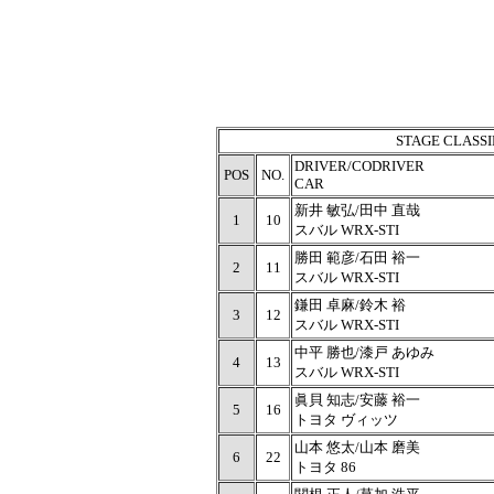
STAGE CLASSI
DRIVER/CODRIVER
POS
NO.
CAR
新井 敏弘/田中 直哉
1
10
スバル WRX-STI
勝田 範彦/石田 裕一
2
11
スバル WRX-STI
鎌田 卓麻/鈴木 裕
3
12
スバル WRX-STI
中平 勝也/漆戸 あゆみ
4
13
スバル WRX-STI
眞貝 知志/安藤 裕一
5
16
トヨタ ヴィッツ
山本 悠太/山本 磨美
6
22
トヨタ 86