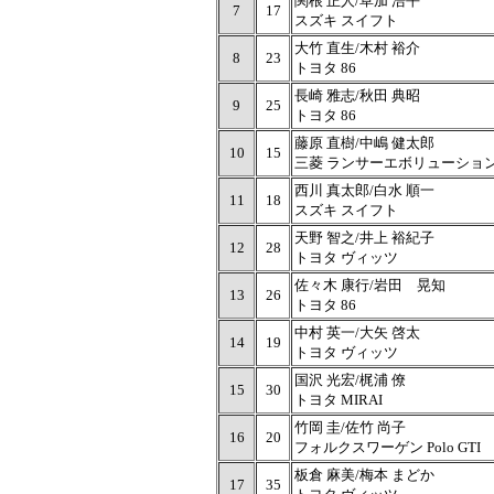
関根 正人/草加 浩平
7
17
スズキ スイフト
大竹 直生/木村 裕介
8
23
トヨタ 86
長崎 雅志/秋田 典昭
9
25
トヨタ 86
藤原 直樹/中嶋 健太郎
10
15
三菱 ランサーエボリューショ
西川 真太郎/白水 順一
11
18
スズキ スイフト
天野 智之/井上 裕紀子
12
28
トヨタ ヴィッツ
佐々木 康行/岩田 晃知
13
26
トヨタ 86
中村 英一/大矢 啓太
14
19
トヨタ ヴィッツ
国沢 光宏/梶浦 僚
15
30
トヨタ MIRAI
竹岡 圭/佐竹 尚子
16
20
フォルクスワーゲン Polo GTI
板倉 麻美/梅本 まどか
17
35