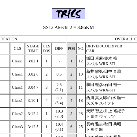
SS12 Akechi 2 = 3.86KM
FICATION
OVERALL C
STAGE
CLS
DRIVER/CODRIVER
CLS
DIFF
POS
NO.
TIME
POS
CAR
鎌田 卓麻/鈴木 裕
Class1
3:02.1
1
-
1
12
スバル WRX-STI
新井 敏弘/田中 直哉
Class1
3:02.6
2
0.5
2
10
スバル WRX-STI
勝田 範彦/石田 裕一
2.6
Class1
3:04.7
3
3
11
(2.1)
スバル WRX-STI
西川 真太郎/白水 順一
8.0
Class1
3:10.1
4
4
18
(5.4)
スズキ スイフト
天野 智之/井上 裕紀子
10.3
Class2
3:12.4
1
5
28
(2.3)
トヨタ ヴィッツ
長崎 雅志/秋田 典昭
10.4
Class3
3:12.5
1
6
25
(0.1)
トヨタ 86