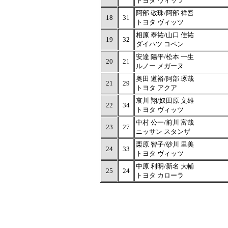
トヨタ ヴィッツ
阿部 敬珠/阿部 祥吾
18
31
トヨタ ヴィッツ
相原 泰祐/山口 佳祐
19
32
ダイハツ コペン
安達 陽平/松本 一生
20
21
ルノー メガーヌ
奥田 道裕/阿部 琢哉
21
29
トヨタ アクア
哀川 翔/奴田原 文雄
22
34
トヨタ ヴィッツ
中村 公一/前川 富哉
23
27
ニッサン スタンザ
栗原 智子/砂川 里美
24
33
トヨタ ヴィッツ
中原 利明/新名 大輔
25
24
トヨタ カローラ