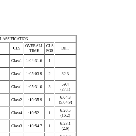
LASSIFICATION
OVERALL
CLS
CLS
DIFF
TIME
POS
Class1
1:04:31.6
1
-
Class1
1:05:03.9
2
32.3
59.4
Class1
1:05:31.0
3
(27.1)
6:04.3
Class2
1:10:35.9
1
(5:04.9)
6:20.5
Class4
1:10:52.1
1
(16.2)
6:23.1
Class3
1:10:54.7
1
(2.6)