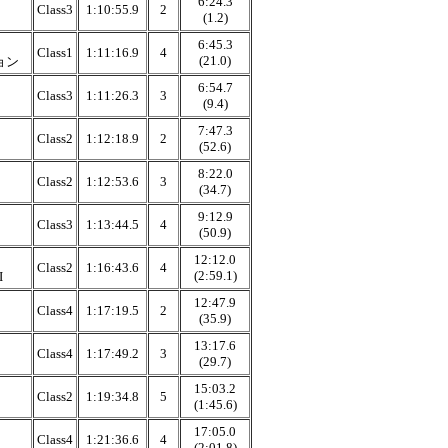
6:24.3
Class3
1:10:55.9
2
(1.2)
6:45.3
Class1
1:11:16.9
4
(21.0)
ョン
6:54.7
Class3
1:11:26.3
3
(9.4)
7:47.3
Class2
1:12:18.9
2
(52.6)
8:22.0
Class2
1:12:53.6
3
(34.7)
9:12.9
Class3
1:13:44.5
4
(50.9)
12:12.0
Class2
1:16:43.6
4
(2:59.1)
I
12:47.9
Class4
1:17:19.5
2
(35.9)
13:17.6
Class4
1:17:49.2
3
(29.7)
15:03.2
Class2
1:19:34.8
5
(1:45.6)
17:05.0
Class4
1:21:36.6
4
(2:01.8)