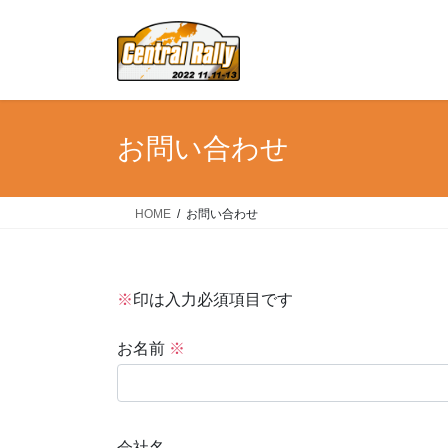
コ
ナ
ン
ビ
テ
ゲ
ン
ー
ツ
シ
へ
ョ
お問い合わせ
ス
ン
キ
に
ッ
移
HOME
お問い合わせ
プ
動
※
印は入力必須項目です
お名前
※
会社名