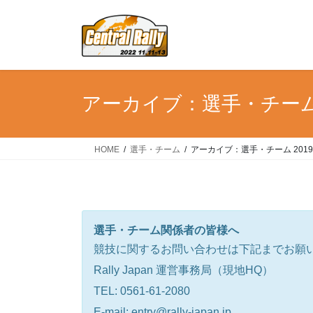
コ
ナ
ン
ビ
テ
ゲ
ン
ー
ツ
シ
へ
ョ
アーカイブ：選手・チーム 
ス
ン
キ
に
ッ
移
HOME
選手・チーム
アーカイブ：選手・チーム 201
プ
動
選手・チーム関係者の皆様へ
競技に関するお問い合わせは下記までお願
Rally Japan 運営事務局（現地HQ）
TEL: 0561-61-2080
E-mail: entry@rally-japan.jp